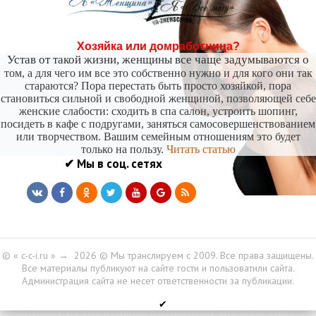
никогда не бывает полезен никому, кроме того, кто его дал.
-- Люблю давать советы и очень не люблю, когда их дают мне.
Хозяйка или домработница?
Устав от такой жизни, женщины все чаще задумываются о
том, а для чего им все это собственно нужно и для кого они так
стараются? Пора перестать быть просто хозяйкой, пора
становиться сильной и свободной женщиной, позволяющей себе
женские слабости: сходить в спа салон, устроить шопинг,
посидеть в кафе с подругами, заняться самосовершенствованием
или творчеством. Вашим семейным отношениям это будет
только на пользу.
Читать статью
✔ Мы в соц. сетях
© « c-c-i.ru »
→
2026
© Мы транслируем с 2009. Все права защищены.
Все материалы публикуют на сайте гости и пользоватили сайта.
Администрация сайта не несет ответственности за публикации.
✔