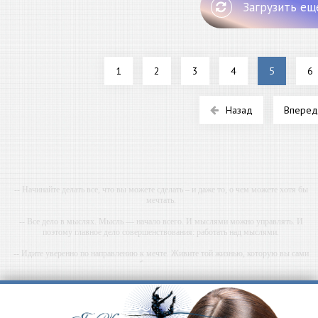
Загрузить ещ
1
2
3
4
5
6
Назад
Вперед
-- Начинайте делать все, что вы можете сделать – и даже то, о чем можете хотя бы
мечтать.
-- Все дело в мыслях. Мысль — начало всего. И мыслями можно управлять. И
поэтому главное дело совершенствования: работать над мыслями.
-- Идите уверенно по направлению к мечте. Живите той жизнью, которую вы сами
себе придумали.
-- Самое большое богатство — это ум. Самая большая нищета — глупость. Из всех
страхов самый пугающий — самолюбование.
-- Лучшее, что можно сделать с хорошим советом, это пропустить его мимо ушей. Он