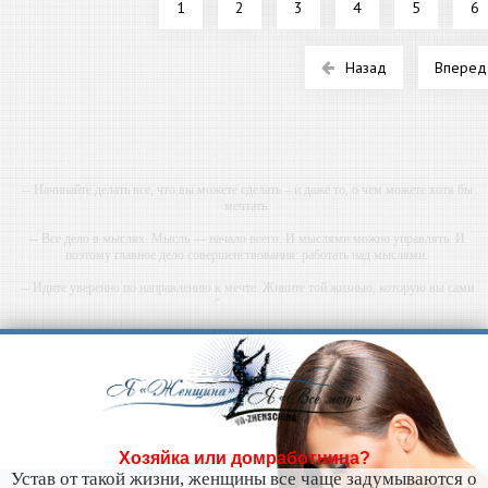
1
2
3
4
5
6
Назад
Вперед
-- Начинайте делать все, что вы можете сделать – и даже то, о чем можете хотя бы
мечтать.
-- Все дело в мыслях. Мысль — начало всего. И мыслями можно управлять. И
поэтому главное дело совершенствования: работать над мыслями.
-- Идите уверенно по направлению к мечте. Живите той жизнью, которую вы сами
себе придумали.
-- Самое большое богатство — это ум. Самая большая нищета — глупость. Из всех
страхов самый пугающий — самолюбование.
-- Лучшее, что можно сделать с хорошим советом, это пропустить его мимо ушей. Он
никогда не бывает полезен никому, кроме того, кто его дал.
-- Люблю давать советы и очень не люблю, когда их дают мне.
Хозяйка или домработница?
Устав от такой жизни, женщины все чаще задумываются о