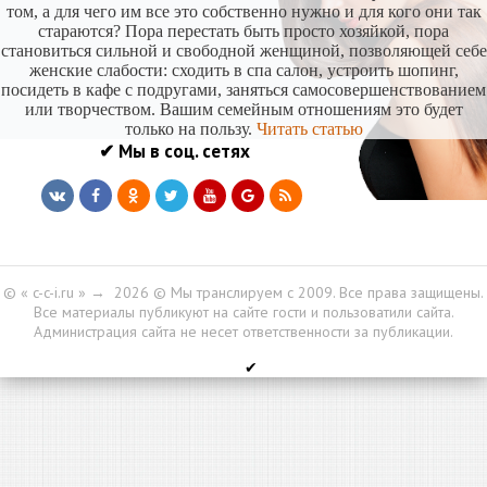
том, а для чего им все это собственно нужно и для кого они так
стараются? Пора перестать быть просто хозяйкой, пора
становиться сильной и свободной женщиной, позволяющей себе
женские слабости: сходить в спа салон, устроить шопинг,
посидеть в кафе с подругами, заняться самосовершенствованием
или творчеством. Вашим семейным отношениям это будет
только на пользу.
Читать статью
✔ Мы в соц. сетях
© « c-c-i.ru »
→
2026
© Мы транслируем с 2009. Все права защищены.
Все материалы публикуют на сайте гости и пользоватили сайта.
Администрация сайта не несет ответственности за публикации.
✔