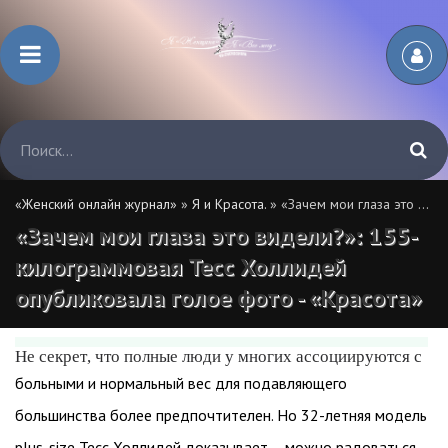
«Женский онлайн журнал»
»
Я и Красота.
» «Зачем мои глаза это видели?»: 155-килограммовая Тесс Холлидей опубликовала голое фото - «Красота»
«Зачем мои глаза это видели?»: 155-
килограммовая Тесс Холлидей
опубликовала голое фото - «Красота»
Не секрет, что полные люди у многих ассоциируются с
больными и нормальный вес для подавляющего
большинства более предпочтителен. Но 32-летняя модель
plus-size Тесс Холлидей доказывает – можно радоваться