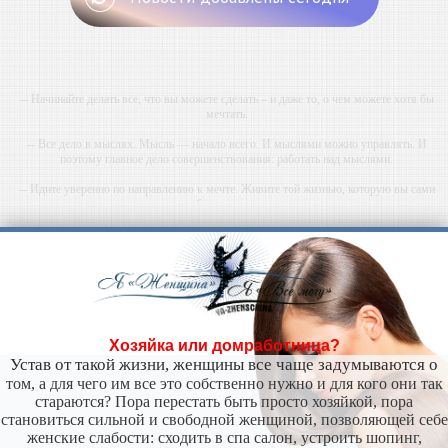
-- Начинайте делать все, что вы можете сделать – и даже то, о чем можете хотя бы
мечтать.
-- Все дело в мыслях. Мысль — начало всего. И мыслями можно управлять. И
поэтому главное дело совершенствования: работать над мыслями.
-- Идите уверенно по направлению к мечте. Живите той жизнью, которую вы сами
себе придумали.
-- Самое большое богатство — это ум. Самая большая нищета — глупость. Из всех
страхов самый пугающий — самолюбование.
-- Лучшее, что можно сделать с хорошим советом, это пропустить его мимо ушей. Он
никогда не бывает полезен никому, кроме того, кто его дал.
-- Люблю давать советы и очень не люблю, когда их дают мне.
Хозяйка или домработница?
Устав от такой жизни, женщины все чаще задумываются о
том, а для чего им все это собственно нужно и для кого они так
стараются? Пора перестать быть просто хозяйкой, пора
становиться сильной и свободной женщиной, позволяющей себе
женские слабости: сходить в спа салон, устроить шопинг,