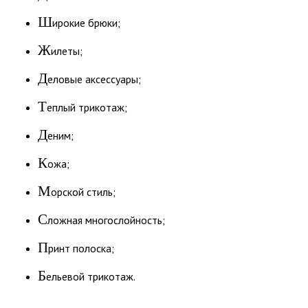
Ш
ирокие брюки;
Ж
илеты;
Д
еловые аксессуары;
Т
еплый трикотаж;
Д
еним;
К
ожа;
М
орской стиль;
С
ложная многослойность;
П
ринт полоска;
Б
ельевой трикотаж.