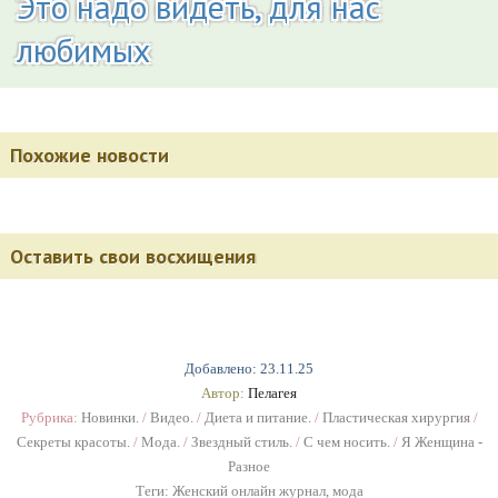
Это надо видеть, для нас
любимых
Похожие новости
Оставить свои восхищения
Добавлено: 23.11.25
Автор:
Пелагея
Рубрика:
Новинки.
/
Видео.
/
Диета и питание.
/
Пластическая хирургия
/
Секреты красоты.
/
Мода.
/
Звездный стиль.
/
С чем носить.
/
Я Женщина -
Разное
Теги:
Женский онлайн журнал
,
мода