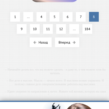
1
...
4
5
6
7
8
9
10
11
12
...
184
Назад
Вперед
-- Начинайте делать все, что вы можете сделать – и даже то, о чем можете хотя бы
мечтать.
-- Все дело в мыслях. Мысль — начало всего. И мыслями можно управлять. И
поэтому главное дело совершенствования: работать над мыслями.
-- Идите уверенно по направлению к мечте. Живите той жизнью, которую вы сами
себе придумали.
-- Самое большое богатство — это ум. Самая большая нищета — глупость. Из всех
страхов самый пугающий — самолюбование.