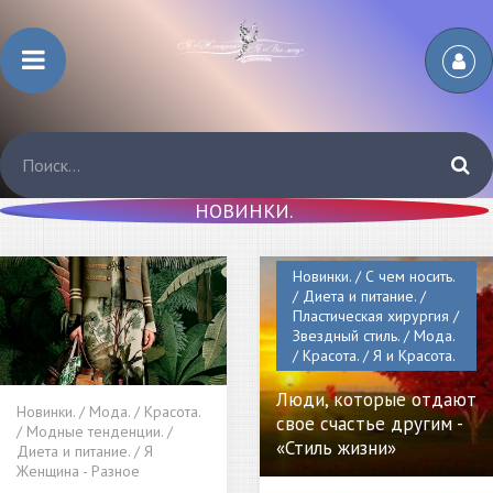
НОВИНКИ.
Новинки. / С чем носить.
/ Диета и питание. /
Пластическая хирургия /
Звездный стиль. / Мода.
/ Красота. / Я и Красота.
Люди, которые отдают
Новинки. / Мода. / Красота.
свое счастье другим -
/ Модные тенденции. /
«Стиль жизни»
Диета и питание. / Я
Женщина - Разное