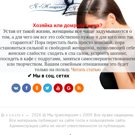
-- Лучшее, что можно сделать с хорошим советом, это пропустить его мимо ушей. Он
никогда не бывает полезен никому, кроме того, кто его дал.
-- Люблю давать советы и очень не люблю, когда их дают мне.
Хозяйка или домработница?
Устав от такой жизни, женщины все чаще задумываются о
том, а для чего им все это собственно нужно и для кого они так
стараются? Пора перестать быть просто хозяйкой, пора
становиться сильной и свободной женщиной, позволяющей себе
женские слабости: сходить в спа салон, устроить шопинг,
посидеть в кафе с подругами, заняться самосовершенствованием
или творчеством. Вашим семейным отношениям это будет
только на пользу.
Читать статью
✔ Мы в соц. сетях
© « c-c-i.ru »
→
2026
© Мы транслируем с 2009. Все права защищены.
Все материалы публикуют на сайте гости и пользоватили сайта.
Администрация сайта не несет ответственности за публикации.