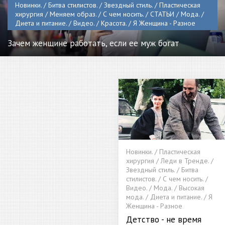
Новинки. / Битва стилистов. / Звездный стиль. / Пластическая
хирургия / Меняем образ. / С чем носить. / СТАТЬИ / Мода. /
Диета и питание. / Видео. / Красота. / Я Женщина - Разное
Зачем женщине работать, если ее муж богат
Новинки. / Пластическая
хирургия / Леди в Тренде. /
Звездный стиль. / Битва
стилистов. / С чем носить. /
Видео. / Мода. / Высокая
мода. / Диета и питание. / Я
Женщина - Разное
Детство - не время