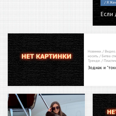
/ Я Же
Если 
Новинки. / Видео.
носить. / Битва ст
Тренде. / Пластич
Зодиак и "ток