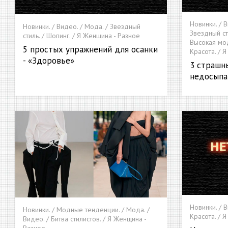
Новинки. / В
Новинки. / Видео. / Мода. / Звездный
Звездный сти
стиль. / Шопинг. / Я Женщина - Разное
Высокая мод
5 простых упражнений для осанки
Красота. / 
- «Здоровье»
3 страшн
недосыпа
Новинки. / В
Новинки. / Модные тенденции. / Мода. /
Красота. / Я
Видео. / Битва стилистов. / Я Женщина -
Разное