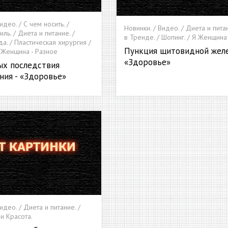
идео. / С чем носить. /
Новинки. / Видео. / Диета и пита
ль. / Диета и питание. /
в Тренде. / Шопинг. / Я Женщина
а. / Пластическая хирургия /
Пункция щитовидной желе
Я Женщина - Разное
«Здоровье»
ых последствия
ния - «Здоровье»
идео. / Диета и питание. /
 и Красота.