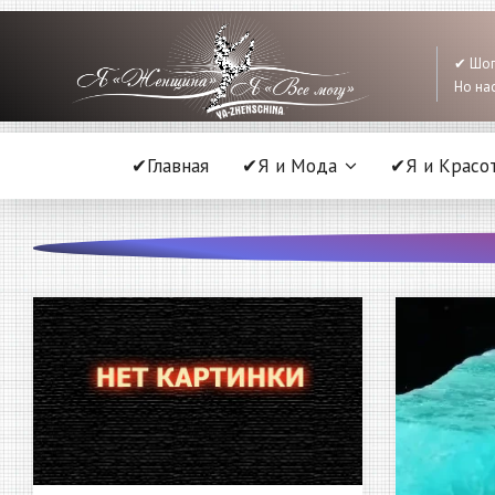
✔ Шоп
Но нас
✔Главная
✔Я и Мода
✔Я и Красо