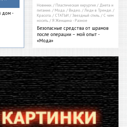
Новинки. / Пластическая хирургия / Диета и
питание. / Мода. / Видео. / Леди в Тренде. /
 дом -
Красота. / СТАТЬИ / Звездный стиль. / С чем
носить. / Я Женщина - Разное
Безопасные средства от шрамов
после операции – мой опыт -
«Мода»