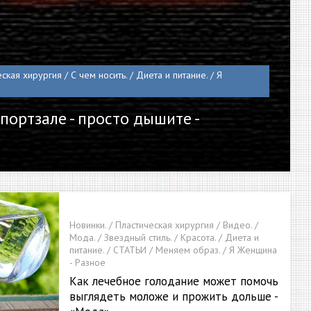
ская хирургия / С чем носить. / Диета и питание. / Я
портзале - просто дышите -
Новинки. / Пластическая хирургия / Видео. /
Мода. / Звездный стиль. / Красота. / Диета и
питание. / СТАТЬИ / Меняем образ. / Я Женщина
- Разное
Как лечебное голодание может помочь
выглядеть моложе и прожить дольше -