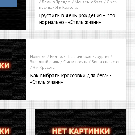
/ Леди в Тренде. / Меняем образ. / С чем
носить. / Я и Красота.
Грустить в день рождения – это
нормально - «Стиль жизни»
Новинки. / Видео. / Пластическая хирургия /
Звездный стиль. / С чем носить. / Битва стилистов.
/ Я и Красота.
Как выбрать кроссовки для бега? -
«Стиль жизни»