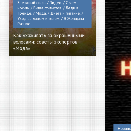
Звездный стиль. / Видео. / С чем
носить. / Битва стилистов. / Леди в
Тренде. / Мода. / Диета и питание. /
Уход за лицом и телом. / Я Женщина -
Разное
Как ухаживать за окрашенными
волосами: советы экспертов -
«Мода»
Новинки