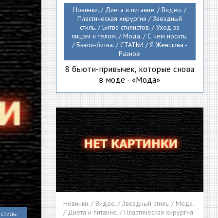
Новинки. / Диета и питание. / Видео. /
Пластическая хирургия / Звездный
стиль. / Битва стилистов. / Уход за
лицом и телом. / Мода. / С чем носить.
/ Бьюти-битва. / СТАТЬИ / Я Женщина -
Разное
8 бьюти-привычек, которые снова
в моде - «Мода»
Новинки. / Видео. / Звездный стиль. / Мода.
/ Диета и питание. / Пластическая хирургия
стиль.