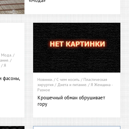
«Мода»
/ Мода. /
ание. /
 / Я
м фасоны,
Новинки. / С чем носить. / Пластическая
хирургия / Диета и питание. / Я Женщина -
Разное
Крошечный обман обрушивает
гору