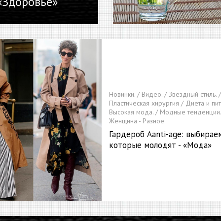
 «Здоровье»
Новинки. / Видео. / Звездный стиль. 
Пластическая хирургия / Диета и пит
Высокая мода. / Модные тенденции.
Женщина - Разное
Гардероб Aanti-age: выбирае
которые молодят - «Мода»