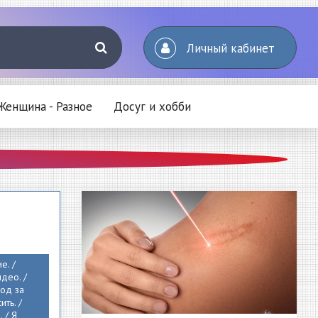
Личный кабинет
Женщина - Разное
Досуг и хобби
е. /
идео. /
ход за
ить. /
. / Я