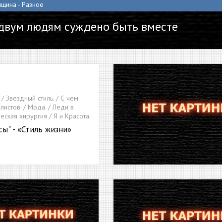
нщина - Разное
двум людям суждено быть вместе
 / Звездный стиль. / С чем
илистов. / Мода. / Леди в
еская хирургия / Я и Красота.
сы" - «Стиль жизни»