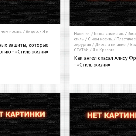
 чем носить. / Видео. / Я и
Новинки. / Битва стилистов. / Зв
стиль. / С чем носить. / Пластичес
ных защиты, которые
хирургия / Диета и питание. / Ви
СТАТЬИ / Я и Красота.
гию - «Стиль жизни»
Как ангел спасал Алису Ф
- «Стиль жизни»