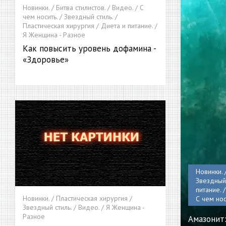
Новинки. / Битва стилистов. / Видео. / С
чем носить. / Звездный стиль. /
Пластическая хирургия / Диета и питание. /
Я Женщина - Разное
Как повысить уровень дофамина -
«Здоровье»
Новинки. 
Звездный 
питание. 
Новинки. / Пластическая хирургия /
С чем нос
Звездный стиль. / Видео. / Я Женщина -
Разное
Амазонит: