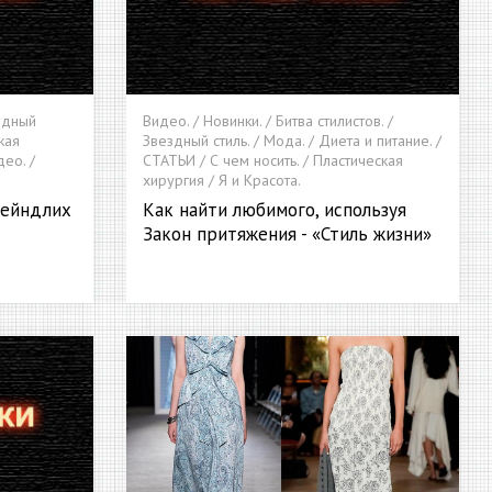
ездный
Видео. / Новинки. / Битва стилистов. /
кая
Звездный стиль. / Мода. / Диета и питание. /
део. /
СТАТЬИ / С чем носить. / Пластическая
хирургия / Я и Красота.
рейндлих
Как найти любимого, используя
Закон притяжения - «Стиль жизни»