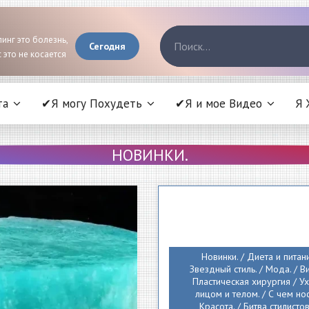
инг это болезнь,
Сегодня
 это не косается
та
✔Я могу Похудеть
✔Я и мое Видео
Я 
НОВИНКИ.
Новинки. / Диета и питани
Звездный стиль. / Мода. / В
Пластическая хирургия / У
лицом и телом. / С чем нос
Красота. / Битва стилистов