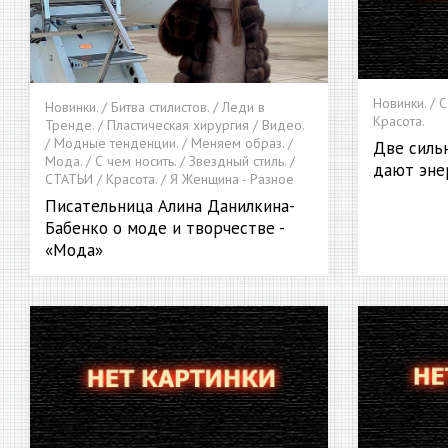
Новинки. / С
Новинки. / Битва стилистов. / Леди в
Красота.
Тренде. / Пластическая хирургия / Видео.
/ Модные тенденции. / Меняем образ. /
Две силь
Мода. / С чем носить. / Звездный стиль. /
дают энер
СТАТЬИ / Красота. / Я Женщина - Разное
Писательница Алина Данилкина-
Бабенко о моде и творчестве -
«Мода»