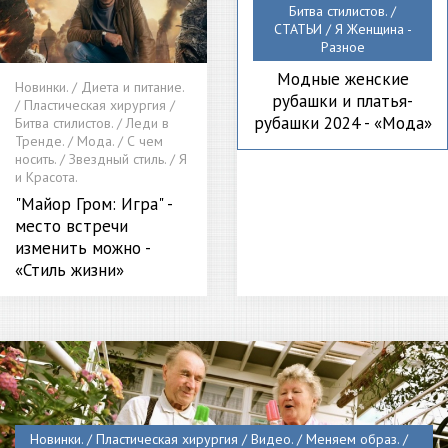
Битва стилистов. /
СТАТЬИ / Я Женщина -
Разное
Модные женские
Новинки. / Диета и питание.
рубашки и платья-
/ Пластическая хирургия /
рубашки 2024 - «Мода»
Битва стилистов. / Леди в
Тренде. / Мода. / С чем
носить. / Звездный стиль. / Я
и Красота.
"Майор Гром: Игра" -
место встречи
изменить можно -
«Стиль жизни»
Новинки. / Пластическая хирургия / Видео. / Меняем образ. /