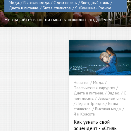
Мода. / Высокая мода. / С чем носить. / Звездный стиль. /
Диета и питание. / Битва стилистов. / Я Женщина - Разное
Не пытайтесь воспитывать пожилых родителей
Новинки. / Мода. /
Пластическая хирургия /
Диета и питание. / Видео. / С
чем носить. / Звездный стиль.
/ Леди в Тренде. / Битва
стилистов. / Высокая мода. /
Я и Красота.
Как узнать свой
асцендент - «Стиль