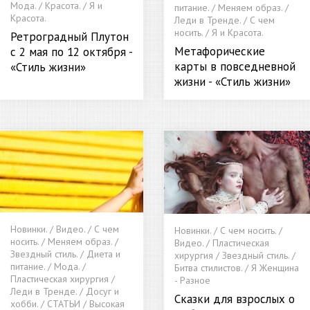
Мода. / Красота. / Я и
питание. / Меняем образ. /
Красота.
Леди в Тренде. / С чем
носить. / Я и Красота.
Ретроградный Плутон
Метафорические
с 2 мая по 12 октября -
карты в повседневной
«Стиль жизни»
жизни - «Стиль жизни»
Новинки. / Видео. / С чем
Новинки. / С чем носить. /
носить. / Меняем образ. /
Видео. / Пластическая
Звездный стиль. / Диета и
хирургия / Звездный стиль. /
питание. / Мода. /
Битва стилистов. / Я Женщина
Пластическая хирургия /
- Разное
Леди в Тренде. / Досуг и
Сказки для взрослых о
хобби. / СТАТЬИ / Высокая