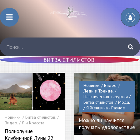
БИТВА СТИЛИСТОВ.
Новинки. / Видео. /
Леди в Тренде. /
Пластическая хирургия /
Битва стилистов. / Мода.
/ Я Женщина - Разное
Новинки. / Битва стилистов. /
Можно ли научится
Видео. / Я и Красота.
получать удовольствие
Полнолуние
Клубничной Луны 22