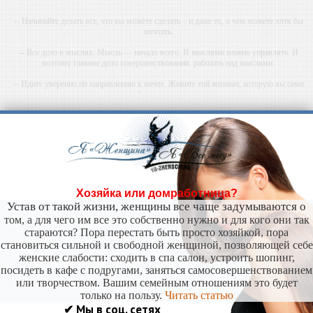
-- Начинайте делать все, что вы можете сделать – и даже то, о чем можете хотя бы
мечтать.
-- Все дело в мыслях. Мысль — начало всего. И мыслями можно управлять. И
поэтому главное дело совершенствования: работать над мыслями.
-- Идите уверенно по направлению к мечте. Живите той жизнью, которую вы сами
себе придумали.
-- Самое большое богатство — это ум. Самая большая нищета — глупость. Из всех
страхов самый пугающий — самолюбование.
-- Лучшее, что можно сделать с хорошим советом, это пропустить его мимо ушей. Он
никогда не бывает полезен никому, кроме того, кто его дал.
-- Люблю давать советы и очень не люблю, когда их дают мне.
Хозяйка или домработница?
Устав от такой жизни, женщины все чаще задумываются о
том, а для чего им все это собственно нужно и для кого они так
стараются? Пора перестать быть просто хозяйкой, пора
становиться сильной и свободной женщиной, позволяющей себе
женские слабости: сходить в спа салон, устроить шопинг,
посидеть в кафе с подругами, заняться самосовершенствованием
или творчеством. Вашим семейным отношениям это будет
только на пользу.
Читать статью
✔ Мы в соц. сетях