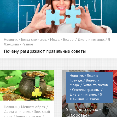
Новинки. / Битва стилистов. / Мода. / Видео. / Диета и питание. / Я
Женщина - Разное
Почему раздражают правильные советы
Новинки. / Леди в
Тренде. / Видео. /
Мода. / Битва стилистов.
/ Секреты красоты. /
Диета и питание. / Я
Женщина - Разное
Новинки. / Меняем образ. /
5 мифов о супах -
Диета и питание. / Звездный
«Здоровье»
стиль. / Битва стилистов. /