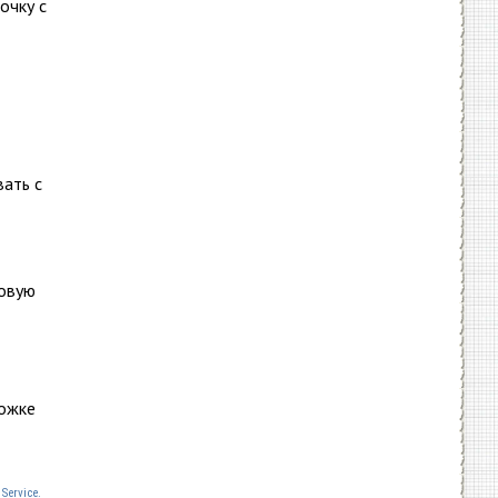
очку с
вать с
зовую
ложке
Service.