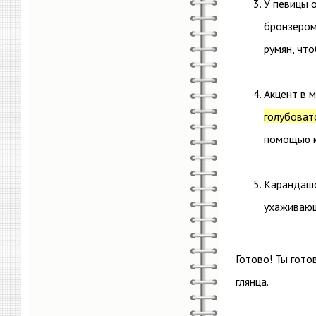
У певицы 
бронзером
румян, чт
Акцент в м
голубоват
помощью к
Карандашо
ухаживающ
Готово! Ты гото
глянца.