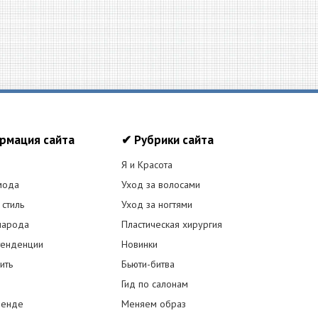
рмация сайта
✔ Рубрики сайта
Я и Красота
мода
Уход за волосами
 стиль
Уход за ногтями
народа
Пластическая хирургия
енденции
Новинки
ить
Бьюти-битва
Гид по салонам
ренде
Меняем образ