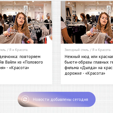
иль. / Я и Красота.
Звездный стиль. / Я и Красота.
девчонка: повторяем
Нежный нюд или красная
йв Вайли из «Полового
бьюти-образы главных г
ия» - «Красота»
фильма «Дылда» на крас
дорожке - «Красота»
Новости добавлены сегодня