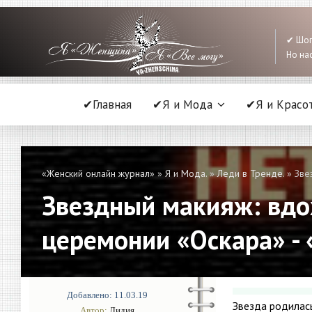
✔ Шоп
Но нас
✔Главная
✔Я и Мода
✔Я и Красо
«Женский онлайн журнал»
»
Я и Мода.
»
Леди в Тренде.
» Зве
Звездный макияж: вдо
церемонии «Оскара» - 
Добавлено: 11.03.19
Звезда родилась
Автор:
Лидия