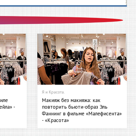
Я и Красота.
тиле
Макияж без макияжа: как
йла» -
повторить бьюти-образ Эль
Фаннинг в фильме «Малефисента»
- «Красота»