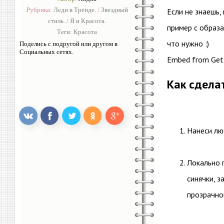
Рубрика:
Леди в Тренде.
/
Звездный
Если не знаешь, 
стиль.
/
Я и Красота.
пример с образа
Теги:
Красота
что нужно :)
Поделись с подругой или другом в
Социальных сетях.
Embed from Get
Как сдела
Нанеси лю
Локально 
синячки, 
прозрачной