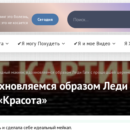
инг это болезнь,
Сегодня
 это не косается
та
✔Я могу Похудеть
✔Я и мое Видео
Я 
здный макияж: вдохновляемся образом Леди Гаги с прошедшей церемо
хновляемся образом Леди 
«Красота»
 и сделала себе идеальный мейкап.