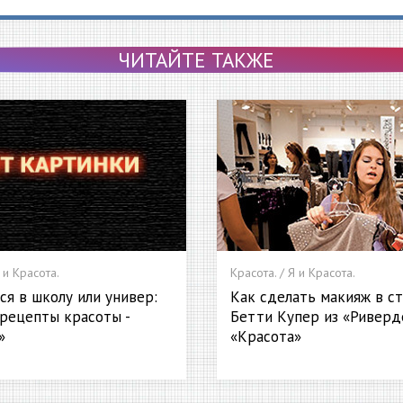
ЧИТАЙТЕ ТАКЖЕ
 и Красота.
Красота. / Я и Красота.
ся в школу или универ:
Как сделать макияж в с
рецепты красоты -
Бетти Купер из «Риверде
»
«Красота»