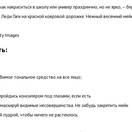
как накраситься в школу или универ празднично, но не ярко, – бе
 Леди Гаги на красной ковровой дорожке. Нежный весенний мейк
ty Images
ть:
бимое тональное средство на все лицо;
пройдись консилером под глазами, если есть
замаскируй видимые несовершенства. Не забудь закрепить мейк
 пудрой, чтобы ничего не растеклось.