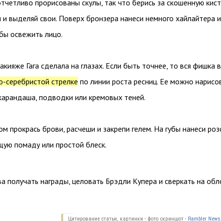
отчетливо прорисованы скулы, так что берись за скошенную кист
 и выделяй свои. Поверх бронзера нанеси немного хайлайтера и
обы освежить лицо.
акияже Гага сделала на глазах. Если быть точнее, то вся фишка в
о-серебристой стрелке
по линии роста ресниц. Ее можно нарисо
арандаша, подводки или кремовых теней.
м прокрась брови, расчеши и закрепи гелем. На губы нанеси ро
ую помаду или простой блеск.
ва получать награды, целовать Брэдли Купера и сверкать на об
Цитирование статьи, картинки - фото скриншот -
Rambler News 