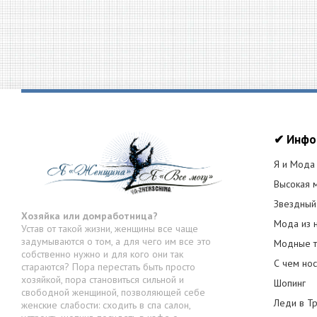
✔ Инфо
Я и Мода
Высокая 
Звездный
Хозяйка или домработница?
Мода из 
Устав от такой жизни, женщины все чаще
задумываются о том, а для чего им все это
Модные т
собственно нужно и для кого они так
С чем нос
стараются? Пора перестать быть просто
хозяйкой, пора становиться сильной и
Шопинг
свободной женщиной, позволяющей себе
Леди в Т
женские слабости: сходить в спа салон,