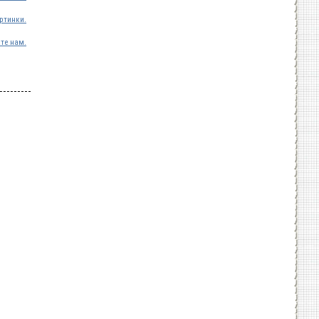
ртинки.
те нам.