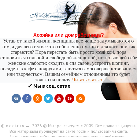
Хозяйка или домработница?
Устав от такой жизни, женщины все чаще задумываются о
том, а для чего им все это собственно нужно и для кого они так
стараются? Пора перестать быть просто хозяйкой, пора
становиться сильной и свободной женщиной, позволяющей себе
женские слабости: сходить в спа салон, устроить шопинг,
посидеть в кафе с подругами, заняться самосовершенствованием
или творчеством. Вашим семейным отношениям это будет
только на пользу.
Читать статью
✔ Мы в соц. сетях
© « c-c-i.ru »
→
2026
© Мы транслируем с 2009. Все права защищены.
Все материалы публикуют на сайте гости и пользоватили сайта.
Администрация сайта не несет ответственности за публикации.