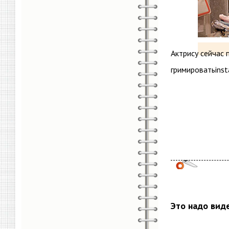
Актрису сейчас 
гримироватьinst
Это надо вид