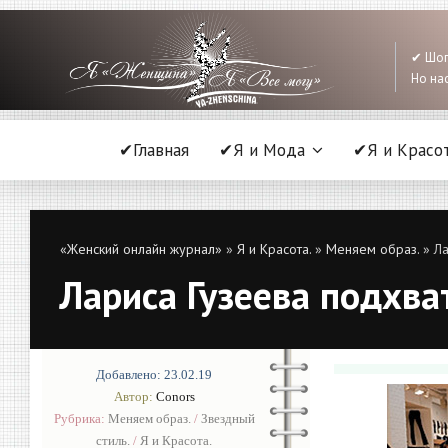
✔ Шоп
Но нас
✔Главная
✔Я и Мода
✔Я и Красо
«Женский онлайн журнал»
»
Я и Красота.
»
Меняем образ.
» Ла
Лариса Гузеева подхва
Добавлено: 23.02.19
Автор:
Conors
Рубрика:
Меняем образ.
/
Звездный
стиль.
/
Я и Красота.