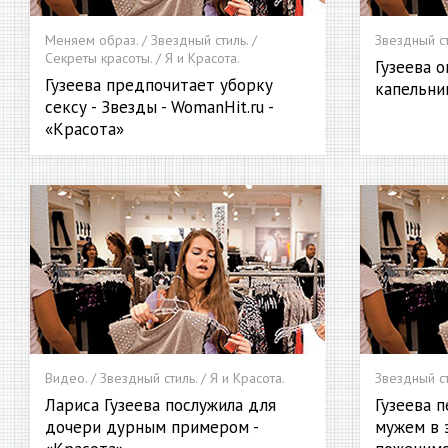
Меняем образ. / Звездный стиль. /
Звездный ст
Секреты красоты. / Я и Красота.
Гузеева о
Гузеева предпочитает уборку
капельни
сексу - Звезды - WomanHit.ru -
«Красота»
Видео. / Звездный стиль. / Я и Красота.
Звездный ст
Лариса Гузеева послужила для
Гузеева п
дочери дурным примером -
мужем в 