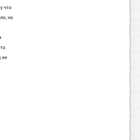
му что
ло, но
м
что
д ее