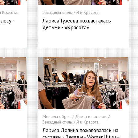
и Красота.
Звездный стиль. / Я и Красота.
 лесу -
Лариса Гузеева похвасталась
детьми - «Красота»
Меняем образ. / Диета и питание. /
Звездный стиль. / Я и Красота.
т
Лариса Долина пожаловалась на
суставы - Звезды - WomanHit.ru -