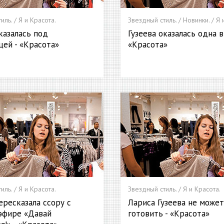
иль. / Я и Красота.
Звездный стиль. / Новинки. / Я 
казалась под
Гузеева оказалась одна в
цей - «Красота»
«Красота»
иль. / Я и Красота.
Звездный стиль. / Я и Красота.
ересказала ссору с
Лариса Гузеева не може
эфире «Давай
готовить - «Красота»