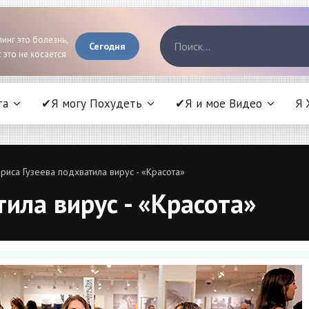
инг это болезнь,
Сегодня
 это не косается
та
✔Я могу Похудеть
✔Я и мое Видео
Я 
риса Гузеева подхватила вирус - «Красота»
тила вирус - «Красота»