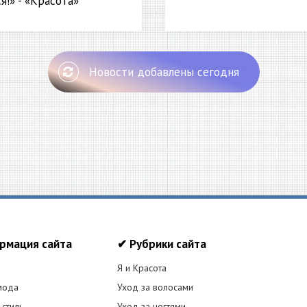
я!» - «Красота»
Новости добавлены сегодня
рмация сайта
✔ Рубрики сайта
Я и Красота
мода
Уход за волосами
 стиль
Уход за ногтями