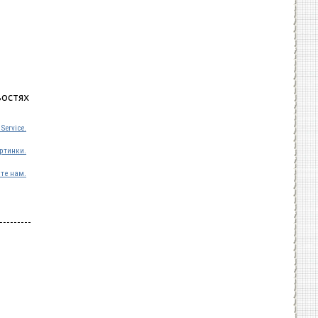
востях
Service.
ртинки.
те нам.