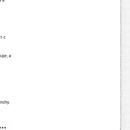
т с
де, а
nchy.