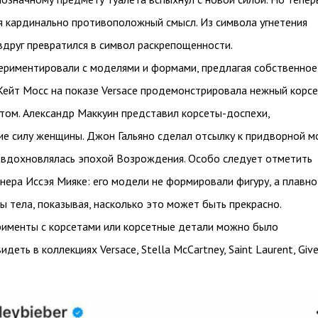
я кардинально противоположный смысл. Из символа угнетения
вдруг превратился в символ раскрепощенности.
ериментировали с моделями и формами, предлагая собственное
 Кейт Мосс на показе Versace продемонстрировала нежный корсе
том. Александр Маккуин представил корсеты-доспехи,
е силу женщины. Джон Гальяно сделал отсылку к придворной мо
 вдохновлялась эпохой Возрождения. Особо следует отметить
нера Иссэя Мияке: его модели не формировали фигуру, а плавно
ы тела, показывая, насколько это может быть прекрасно.
ерименты с корсетами или корсетные детали можно было
деть в коллекциях Versace, Stella McCartney, Saint Laurent, Give