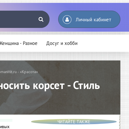
Личный кабинет
Женщина - Разное
Досуг и хобби
manHit.ru - «Красота»
осить корсет - Стиль
ЧИТАЙТЕ ТАКЖЕ
чивых