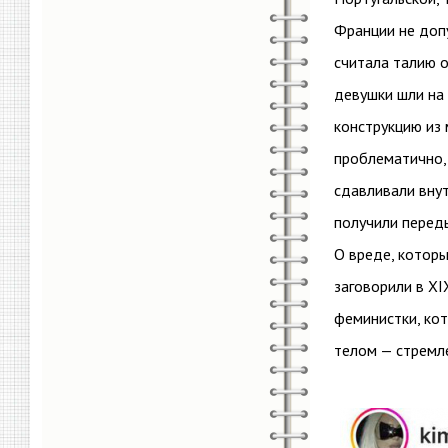
Франции не допу
считала талию о
девушки шли на
конструкцию из 
проблематично, 
сдавливали вну
получили переды
О вреде, котор
заговорили в XI
феминистки, ко
телом — стремл