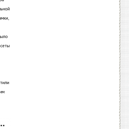
льной
амки,
было
рсеты
атили
ким