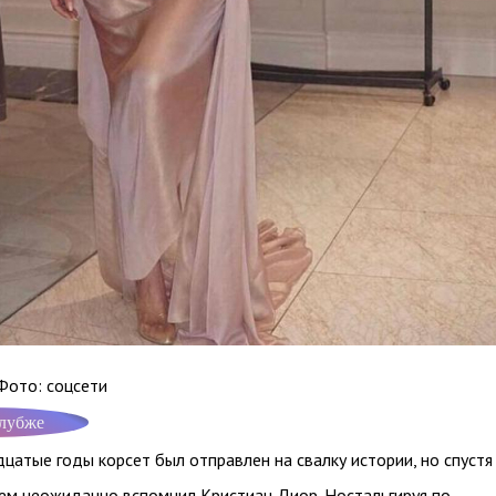
ото: соцсети
лубже
дцатые годы корсет был отправлен на свалку истории, но спустя
нем неожиданно вспомнил Кристиан Диор. Ностальгируя по