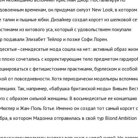
довоенным временам, он придумал силуэт New Look, в котором
 талии и пышные юбки. Дизайнер создал корсет из шелковой се
стинами из китового уса, который с удовольствием покупали
р подавали Элизабет Тейлор и позже Софи Лорен.
десятые–семидесятые мода сошла на нет: активный образ жизн
м плохо сочетались с корректирующим тело предметом гардероб
оциироваться с фетишистскими практиками, бурлеском и особой
екой от повседневности. Хотя периодически модельеры вспомин
лекциях. Так, например, «бабушка британской моды» Вивьен Вес
его с образом сильной женщины. В восьмидесятые ее концепцию
Мюглер и Жан-Поль Готье. Именно он создал тот самый корсет с
ра, в котором Мадонна отправилась в свой тур Blond Ambition
означному предмету туалета вспыхнул с новой силой. Но тепер