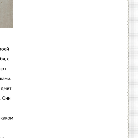
воей
бя, с
арт
шами.
редмет
. Они
 каком
ва