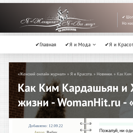
✔ Шоп
Но нас
✔Главная
✔Я и Мода
✔Я и Красо
«Женский онлайн журнал»
»
Я и Красота.
»
Новинки.
» Как Ким 
Как Ким Кардашьян и Х
жизни - WomanHit.ru -
Добавлено: 12.09.22
Пожалуй, ни од
Автор:
Bailey