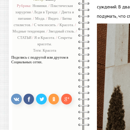
Рубрика:
Новинки.
/
Пластическая
суждений. В два
хирургия
/
Леди в Тренде.
/
Диета и
подумать, что с
питание.
/
Мода.
/
Видео.
/
Битва
стилистов.
/
С чем носить.
/
Красота.
/
Модные тенденции.
/
Звездный стиль.
/
СТАТЬИ
/
Я и Красота.
/
Секреты
красоты.
Теги:
Красота
Поделись с подругой или другом в
Социальных сетях.