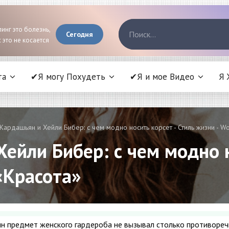
инг это болезнь,
Сегодня
 это не косается
та
✔Я могу Похудеть
✔Я и мое Видео
Я 
Кардашьян и Хейли Бибер: с чем модно носить корсет - Стиль жизни - Wo
ейли Бибер: с чем модно н
 «Красота»
ин предмет женского гардероба не вызывал столько противоре