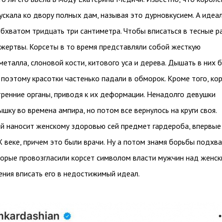
скала ко двору полных дам, называя это дурновкусием. А идеа
бхватом тридцать три сантиметра. Чтобы вписаться в тесные р
 жертвы. Корсеты в то время представляли собой жесткую
металла, слоновой кости, китового уса и дерева. Дышать в них 
поэтому красотки частенько падали в обморок. Кроме того, ко
тренние органы, приводя к их деформации. Ненадолго девушки
шку во времена ампира, но потом все вернулось на круги своя.
ый наносит женскому здоровью сей предмет гардероба, впервые
X веке, причем это были врачи. Ну а потом знамя борьбы подхв
торые провозгласили корсет символом власти мужчин над женс
ения вписать его в недостижимый идеал.