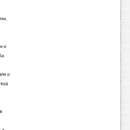
тки,
и и
а.
али о
твуд
 в
ь в