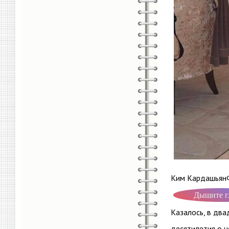
Ким КардашьянФ
Дышите г
Казалось, в два
десятилетия о 