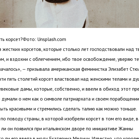
ить корсет?Фото: Unsplash.com
з жестких корсетов, которые столько лет господствовали над т
м, и вздохни с облегчением, ибо твое освобождение, уверяю те
началось», — призывала американская феминистка Элизабет Стю
ти пять столетий корсет властвовал над женскими телами и ду
вековые дамы, которые, собственно, и ввели в обиход этот п
и думали о нем как о символе патриархата и своем порабощении
быть красивыми и стремились сделать талию как можно тоньше.
 по поводу страны, в которой изобрели корсет в том его виде, в
о ли он появился при итальянском дворе по инициативе Жанны
то ли его ввела в моду Екатерина Медичи. Известно, что короле