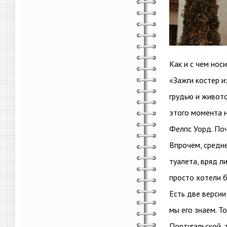
Как и с чем нос
«Зажги костер и
грудью и живото
этого момента 
Фелпс Уорд. Поч
Впрочем, средне
туалета, вряд л
просто хотели 
Есть две версии
мы его знаем. Т
Португальской, 