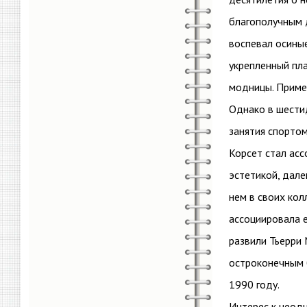
благополучным 
воспевал осиные
укрепленный пла
модницы. Приме
Однако в шести
занятия спорто
Корсет стал асс
эстетикой, дал
нем в своих кол
ассоциировала 
развили Тьерри 
остроконечным б
1990 году.
Интерес к неодн