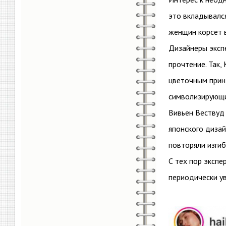
это вкладывалс
женщин корсет 
Дизайнеры эксп
прочтение. Так,
цветочным прин
символизирующи
Вивьен Вествуд
японского дизай
повторяли изгиб
С тех пор эксп
периодически уви