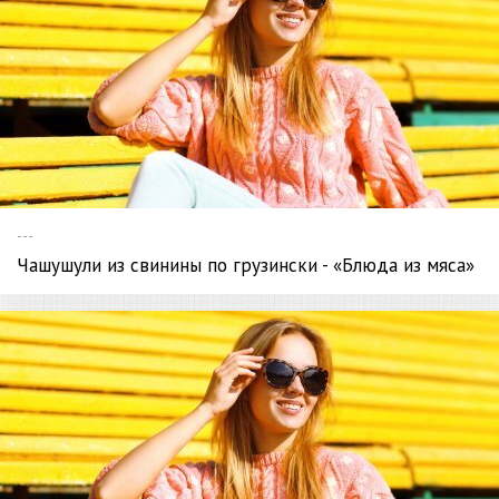
---
Чашушули из свинины по грузински - «Блюда из мяса»