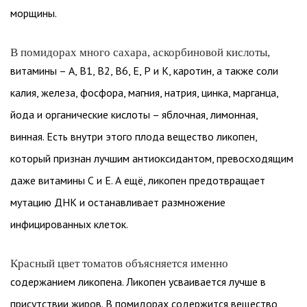
морщины.
В помидорах много сахара, аскорбиновой кислоты,
витамины – А, В1, В2, В6, Е, Р и К, каротин, а также соли
калия, железа, фосфора, магния, натрия, цинка, марганца,
йода и органические кислоты – яблочная, лимонная,
винная. Есть внутри этого плода вещество ликопен,
который признан лучшим антиоксидантом, превосходящим
даже витамины С и Е. А ещё, ликопен предотвращает
мутацию ДНК и останавливает размножение
инфицированных клеток.
Красный цвет томатов объясняется именно
содержанием ликопена. Ликопен усваивается лучше в
присутствии жиров. В помидорах содержится вещество