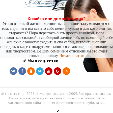
-- Лучшее, что можно сделать с хорошим советом, это пропустить его мимо ушей. Он
никогда не бывает полезен никому, кроме того, кто его дал.
-- Люблю давать советы и очень не люблю, когда их дают мне.
Хозяйка или домработница?
Устав от такой жизни, женщины все чаще задумываются о
том, а для чего им все это собственно нужно и для кого они так
стараются? Пора перестать быть просто хозяйкой, пора
становиться сильной и свободной женщиной, позволяющей себе
женские слабости: сходить в спа салон, устроить шопинг,
посидеть в кафе с подругами, заняться самосовершенствованием
или творчеством. Вашим семейным отношениям это будет
только на пользу.
Читать статью
✔ Мы в соц. сетях
© « c-c-i.ru »
→
2026
© Мы транслируем с 2009. Все права защищены.
Все материалы публикуют на сайте гости и пользоватили сайта.
Администрация сайта не несет ответственности за публикации.
✔