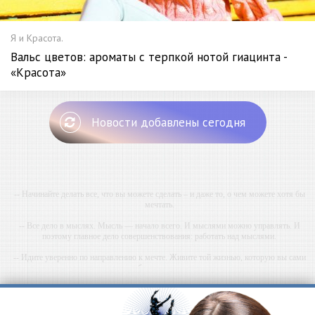
Я и Красота.
Вальс цветов: ароматы с терпкой нотой гиацинта -
«Красота»
Новости добавлены сегодня
-- Начинайте делать все, что вы можете сделать – и даже то, о чем можете хотя бы
мечтать.
-- Все дело в мыслях. Мысль — начало всего. И мыслями можно управлять. И
поэтому главное дело совершенствования: работать над мыслями.
-- Идите уверенно по направлению к мечте. Живите той жизнью, которую вы сами
себе придумали.
-- Самое большое богатство — это ум. Самая большая нищета — глупость. Из всех
страхов самый пугающий — самолюбование.