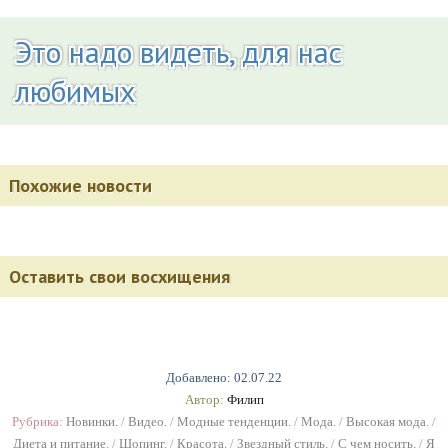
Это надо видеть, для нас
любимых
Похожие новости
Оставить свои восхищения
Добавлено: 02.07.22
Автор:
Филип
Рубрика:
Новинки.
/
Видео.
/
Модные тенденции.
/
Мода.
/
Высокая мода.
/
Диета и питание.
/
Шопинг.
/
Красота.
/
Звездный стиль.
/
С чем носить.
/
Я